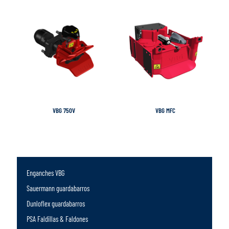
VBG 750V
VBG MFC
Enganches VBG
Sauermann guardabarros
Dunloflex guardabarros
PSA Faldillas & Faldones