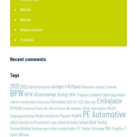
Noticias
Noticias
Nuestra esencia
Productos
Recent comments
Tags
2021
AirSave
2022
Airlight II
Administración
Almacén
asesor
batería
BPW
BPW Aftermarket Group
BPW Trapaco
calderín
Ciberseguridad
Embajador
Consejos
cierre
comercial
concurso
ECO Air
ECO Disc
eje
Ermax
iGurt
freno de disco
freno de tambor
idem telematics
ExlePower
PE Automotive
limpiaparabrisas
Medio Ambiente
Monark
MyBPW
seguridad
piloto
producto
Promoción
salud
Schmitz
Sevilla
reyes
Sostenibilidad
tanque para aire comprimido
TC Trailer Gateway PRO
TrapEco
T
Sport Bernau