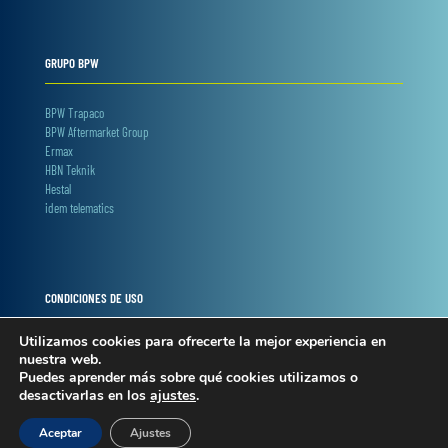
GRUPO BPW
BPW Trapaco
BPW Aftermarket Group
Ermax
HBN Teknik
Hestal
idem telematics
CONDICIONES DE USO
Utilizamos cookies para ofrecerte la mejor experiencia en
Términos y condiciones
nuestra web.
Privacidad y cookies
Puedes aprender más sobre qué cookies utilizamos o
Condiciones web shop
desactivarlas en los
ajustes
.
Política interna canal denuncias
Aceptar
Ajustes