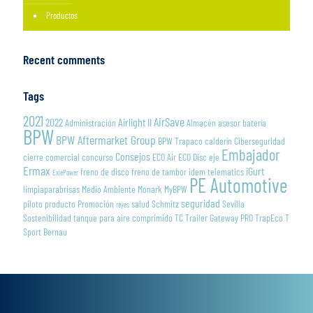
Productos
Recent comments
Tags
2021
AirSave
2022
Airlight II
Administración
Almacén
asesor
batería
BPW
BPW Aftermarket Group
BPW Trapaco
calderín
Ciberseguridad
Embajador
Consejos
cierre
comercial
concurso
ECO Air
ECO Disc
eje
Ermax
iGurt
freno de disco
freno de tambor
idem telematics
ExlePower
PE Automotive
limpiaparabrisas
Medio Ambiente
Monark
MyBPW
seguridad
piloto
producto
Promoción
salud
Schmitz
Sevilla
reyes
Sostenibilidad
tanque para aire comprimido
TC Trailer Gateway PRO
TrapEco
T
Sport Bernau