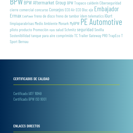
BPW
BPW Aftermarket Group
BPW Trapaco
calderín
Ciberseguridad
Embajador
Consejos
cierre
comercial
concurso
ECO Air
ECO Disc
eje
Ermax
iGurt
freno de disco
freno de tambor
idem telematics
ExlePower
PE Automotive
limpiaparabrisas
Medio Ambiente
Monark
MyBPW
seguridad
piloto
producto
Promoción
salud
Schmitz
Sevilla
reyes
Sostenibilidad
tanque para aire comprimido
TC Trailer Gateway PRO
TrapEco
T
Sport Bernau
CERTIFICADOS DE CALIDAD
Certificado IATF 16949
Certificado BPW ISO 9001
ENLACES DIRECTOS