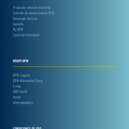
Productos vehículo industrial
Contrato de mantenimiento BPW
Descargas técnicas
Garantía
My BPW
Canal del informante
GRUPO BPW
BPW Trapaco
BPW Aftermarket Group
Ermax
HBN Teknik
Hestal
idem telematics
CONDICIONES DE USO