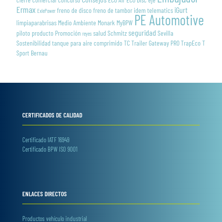
Ermax
iGurt
freno de disco
freno de tambor
idem telematics
ExlePower
PE Automotive
limpiaparabrisas
Medio Ambiente
Monark
MyBPW
seguridad
piloto
producto
Promoción
salud
Schmitz
Sevilla
reyes
Sostenibilidad
tanque para aire comprimido
TC Trailer Gateway PRO
TrapEco
T
Sport Bernau
CERTIFICADOS DE CALIDAD
Certificado IATF 16949
Certificado BPW ISO 9001
ENLACES DIRECTOS
Productos vehículo industrial