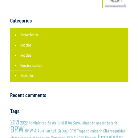
Categories
Herramientas
Noticias
Noticias
Nuestra esencia
Productos
Recent comments
Tags
2021
AirSave
2022
Airlight II
Administración
Almacén
asesor
batería
BPW
BPW Aftermarket Group
BPW Trapaco
calderín
Ciberseguridad
Embajador
Consejos
cierre
comercial
concurso
ECO Air
ECO Disc
eje