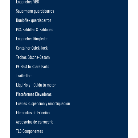
Enganches VBG
Sauermann guardabarros
Dunloflex guardabarros
PSA Faldillas & Faldones
Enganches Ringfeder
Container Quick-lock
Techos Edscha-Sesam
PE Best In Spare Parts
Trailerline
LiquiMoly - Cuida tu motor
Plataformas Elevadoras
Fuelles Suspensión y Amortiguación
Elementos de Fricción
Accesorios de carrocería
TLS Componentes