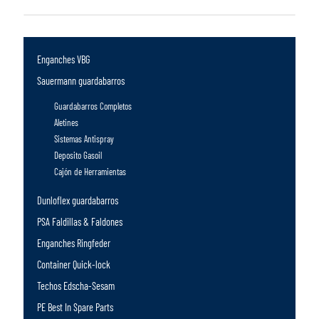
Enganches VBG
Sauermann guardabarros
Guardabarros Completos
Aletines
Sistemas Antispray
Deposito Gasoil
Cajón de Herramientas
Dunloflex guardabarros
PSA Faldillas & Faldones
Enganches Ringfeder
Container Quick-lock
Techos Edscha-Sesam
PE Best In Spare Parts