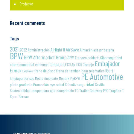
Productos
Recent comments
Tags
2021
AirSave
2022
Airlight II
Administración
Almacén
asesor
batería
BPW
BPW Aftermarket Group
BPW Trapaco
calderín
Ciberseguridad
Embajador
Consejos
cierre
comercial
concurso
ECO Air
ECO Disc
eje
Ermax
iGurt
freno de disco
freno de tambor
idem telematics
ExlePower
PE Automotive
limpiaparabrisas
Medio Ambiente
Monark
MyBPW
seguridad
piloto
producto
Promoción
salud
Schmitz
Sevilla
reyes
Sostenibilidad
tanque para aire comprimido
TC Trailer Gateway PRO
TrapEco
T
Sport Bernau