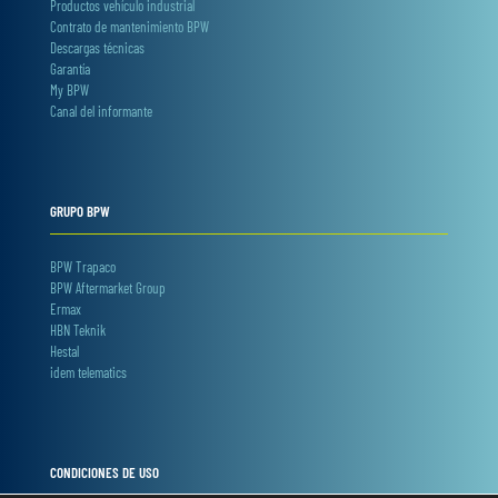
Productos vehículo industrial
Contrato de mantenimiento BPW
Descargas técnicas
Garantía
My BPW
Canal del informante
GRUPO BPW
BPW Trapaco
BPW Aftermarket Group
Ermax
HBN Teknik
Hestal
idem telematics
CONDICIONES DE USO