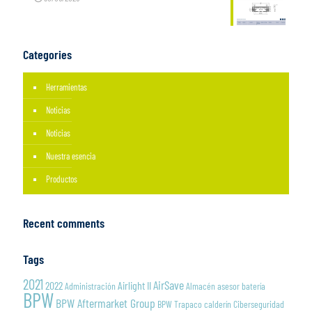
Categories
Herramientas
Noticias
Noticias
Nuestra esencia
Productos
Recent comments
Tags
2021
AirSave
2022
Airlight II
Administración
Almacén
asesor
batería
BPW
BPW Aftermarket Group
BPW Trapaco
calderín
Ciberseguridad