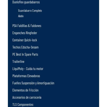
Dunloflex guardabarros
Guardabarro Completo
Aletín
PSA Faldillas & Faldones
Enganches Ringfeder
Container Quick-lock
Techos Edscha-Sesam
PE Best In Spare Parts
Trailerline
LiquiMoly - Cuida tu motor
Plataformas Elevadoras
Fuelles Suspensión y Amortiguación
Elementos de Fricción
Accesorios de carrocería
TLS Componentes