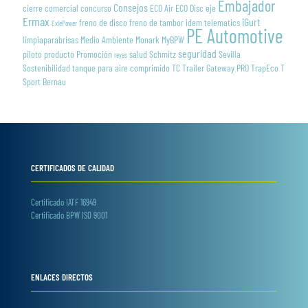
Embajador
Consejos
cierre
comercial
concurso
ECO Air
ECO Disc
eje
Ermax
iGurt
freno de disco
freno de tambor
idem telematics
ExlePower
PE Automotive
limpiaparabrisas
Medio Ambiente
Monark
MyBPW
seguridad
piloto
producto
Promoción
salud
Schmitz
Sevilla
reyes
Sostenibilidad
tanque para aire comprimido
TC Trailer Gateway PRO
TrapEco
T
Sport Bernau
CERTIFICADOS DE CALIDAD
Certificado IATF 16949
Certificado BPW ISO 9001
ENLACES DIRECTOS