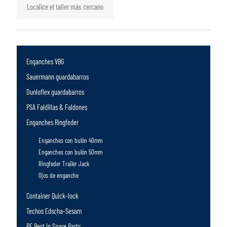
Localice el taller más cercano
Enganches VBG
Sauermann guardabarros
Dunloflex guardabarros
PSA Faldillas & Faldones
Enganches Ringfeder
Enganches con bulón 40mm
Enganches con bulón 50mm
Ringfeder Trailer Jack
Ojos de enganche
Container Quick-lock
Techos Edscha-Sesam
PE Best In Spare Parts