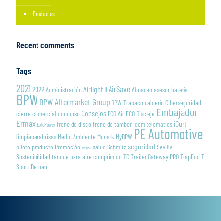
Productos
Recent comments
Tags
2021
AirSave
2022
Airlight II
Administración
Almacén
asesor
batería
BPW
BPW Aftermarket Group
BPW Trapaco
calderín
Ciberseguridad
Embajador
Consejos
cierre
comercial
concurso
ECO Air
ECO Disc
eje
Ermax
iGurt
freno de disco
freno de tambor
idem telematics
ExlePower
PE Automotive
limpiaparabrisas
Medio Ambiente
Monark
MyBPW
seguridad
piloto
producto
Promoción
salud
Schmitz
Sevilla
reyes
Sostenibilidad
tanque para aire comprimido
TC Trailer Gateway PRO
TrapEco
T
Sport Bernau