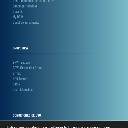
Contrato de mantenimiento BPW
Descargas técnicas
Garantía
My BPW
Canal del informante
GRUPO BPW
BPW Trapaco
BPW Aftermarket Group
Ermax
HBN Teknik
Hestal
idem telematics
CONDICIONES DE USO
Utilizamos cookies para ofrecerte la mejor experiencia en