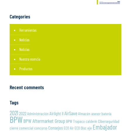
Categories
Herramientas
Noticias
Noticias
Nuestra esencia
Productos
Recent comments
Tags
2021
AirSave
2022
Airlight II
Administración
Almacén
asesor
batería
BPW
BPW Aftermarket Group
BPW Trapaco
calderín
Ciberseguridad
Embajador
Consejos
cierre
comercial
concurso
ECO Air
ECO Disc
eje