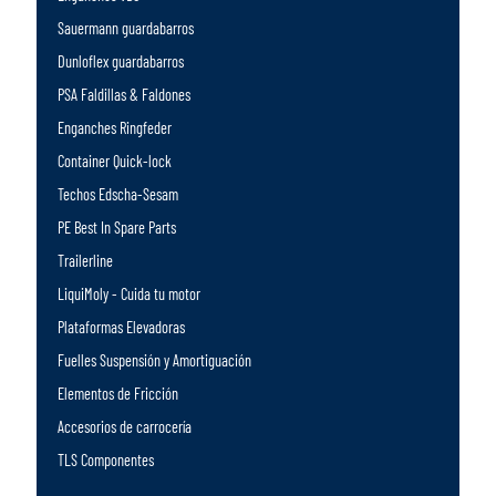
Sauermann guardabarros
Dunloflex guardabarros
PSA Faldillas & Faldones
Enganches Ringfeder
Container Quick-lock
Techos Edscha-Sesam
PE Best In Spare Parts
Trailerline
LiquiMoly - Cuida tu motor
Plataformas Elevadoras
Fuelles Suspensión y Amortiguación
Elementos de Fricción
Accesorios de carrocería
TLS Componentes