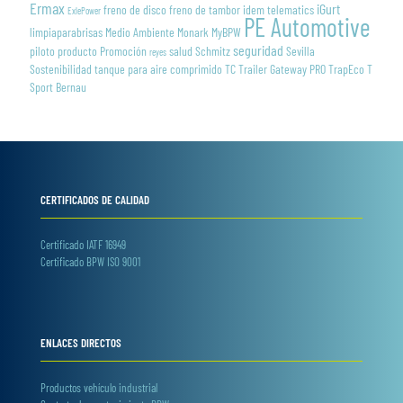
Ermax
iGurt
freno de disco
freno de tambor
idem telematics
ExlePower
PE Automotive
limpiaparabrisas
Medio Ambiente
Monark
MyBPW
seguridad
piloto
producto
Promoción
salud
Schmitz
Sevilla
reyes
Sostenibilidad
tanque para aire comprimido
TC Trailer Gateway PRO
TrapEco
T
Sport Bernau
CERTIFICADOS DE CALIDAD
Certificado IATF 16949
Certificado BPW ISO 9001
ENLACES DIRECTOS
Productos vehículo industrial