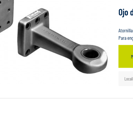
Ojo 
Atornilla
Para en
M
Local