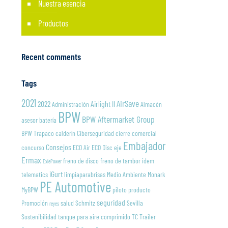
Nuestra esencia
Productos
Recent comments
Tags
2021
AirSave
2022
Airlight II
Administración
Almacén
BPW
BPW Aftermarket Group
asesor
batería
BPW Trapaco
calderín
Ciberseguridad
cierre
comercial
Embajador
Consejos
concurso
ECO Air
ECO Disc
eje
Ermax
freno de disco
freno de tambor
idem
ExlePower
iGurt
telematics
limpiaparabrisas
Medio Ambiente
Monark
PE Automotive
MyBPW
piloto
producto
seguridad
Promoción
salud
Schmitz
Sevilla
reyes
Sostenibilidad
tanque para aire comprimido
TC Trailer