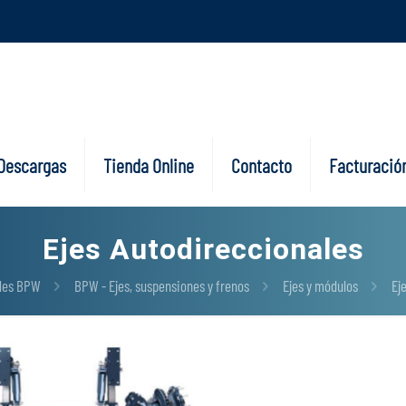
Descargas
Tienda Online
Contacto
Facturación
Ejes Autodireccionales
ales BPW
BPW - Ejes, suspensiones y frenos
Ejes y módulos
Ej