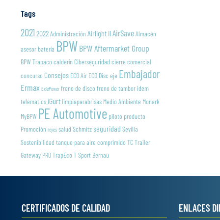
Tags
2021
AirSave
2022
Airlight II
Administración
Almacén
BPW
BPW Aftermarket Group
asesor
batería
BPW Trapaco
calderín
Ciberseguridad
cierre
comercial
Embajador
Consejos
concurso
ECO Air
ECO Disc
eje
Ermax
freno de disco
freno de tambor
idem
ExlePower
iGurt
telematics
limpiaparabrisas
Medio Ambiente
Monark
PE Automotive
MyBPW
piloto
producto
seguridad
Promoción
salud
Schmitz
Sevilla
reyes
Sostenibilidad
tanque para aire comprimido
TC Trailer
Gateway PRO
TrapEco
T Sport Bernau
CERTIFICADOS DE CALIDAD
ENLACES D