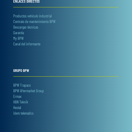
ENLACES DIRECTOS
Productos vehículo industrial
Contrato de mantenimiento BPW
Descargas técnicas
Garantía
My BPW
Canal del informante
GRUPO BPW
BPW Trapaco
BPW Aftermarket Group
Ermax
HBN Teknik
Hestal
idem telematics