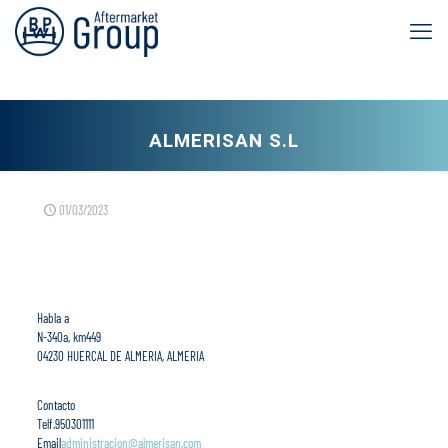
ALMERISAN S.L
01/03/2023
Habla a
N-340a, km449
04230 HUERCAL DE ALMERIA, ALMERIA
Contacto
Telf.
950301111
Email
administracion@almerisan.com