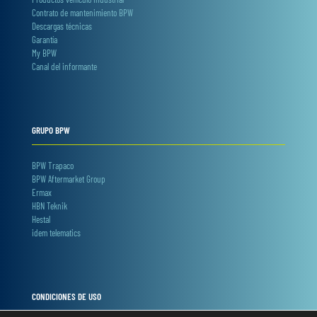
Contrato de mantenimiento BPW
Descargas técnicas
Garantía
My BPW
Canal del informante
GRUPO BPW
BPW Trapaco
BPW Aftermarket Group
Ermax
HBN Teknik
Hestal
idem telematics
CONDICIONES DE USO