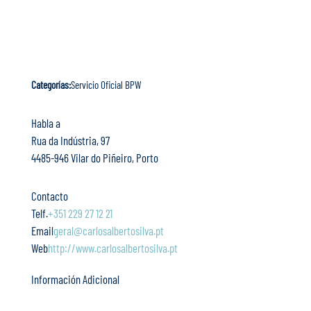
Categorías:
Servicio Oficial BPW
Habla a
Rua da Indústria, 97
4485-946 Vilar do Piñeiro, Porto
Contacto
Telf.
+351 229 27 12 21
Email
geral@carlosalbertosilva.pt
Web
http://www.carlosalbertosilva.pt
Información Adicional