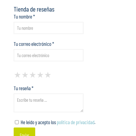
Tienda de reseñas
Tu nombre *
Tu correo electrónico *
1 Star
2 Stars
3 Stars
4 Stars
5 Stars
★
★
★
★
★
★
★
★
★
★
★
★
★
★
★
Tu reseña *
He leído y acepto los
política de privacidad
.