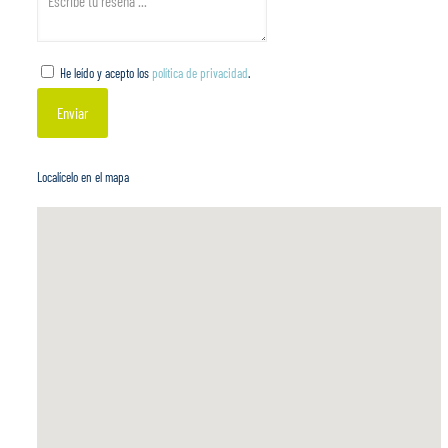
He leído y acepto los
política de privacidad
.
Localícelo en el mapa