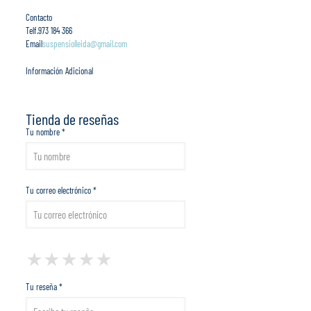
Contacto
Telf.
973 184 366
Email
suspensiolleida@gmail.com
Información Adicional
Tienda de reseñas
Tu nombre *
Tu correo electrónico *
1 Star
2 Stars
3 Stars
4 Stars
5 Stars
★
★
★
★
★
★
★
★
★
★
★
★
★
★
★
Tu reseña *