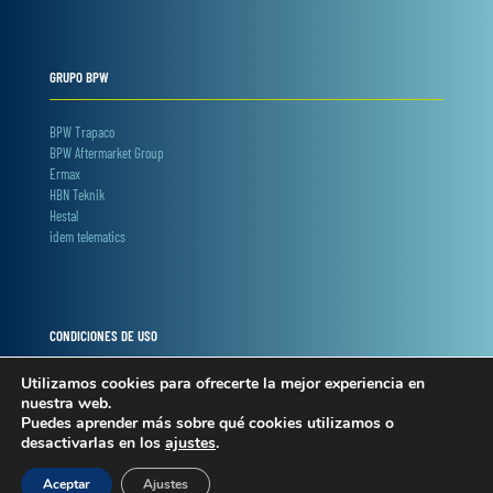
GRUPO BPW
BPW Trapaco
BPW Aftermarket Group
Ermax
HBN Teknik
Hestal
idem telematics
CONDICIONES DE USO
Utilizamos cookies para ofrecerte la mejor experiencia en
Términos y condiciones
nuestra web.
Privacidad y cookies
Puedes aprender más sobre qué cookies utilizamos o
Condiciones web shop
desactivarlas en los
ajustes
.
Política interna canal denuncias
Aceptar
Ajustes