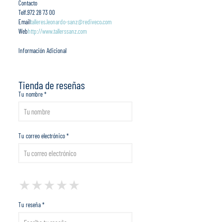
Contacto
Telf.
972 28 73 00
Email
talleres.leonardo-sanz@rediveco.com
Web
http://www.tallerssanz.com
Información Adicional
Tienda de reseñas
Tu nombre *
Tu correo electrónico *
1 Star
2 Stars
3 Stars
4 Stars
5 Stars
★
★
★
★
★
★
★
★
★
★
★
★
★
★
★
Tu reseña *