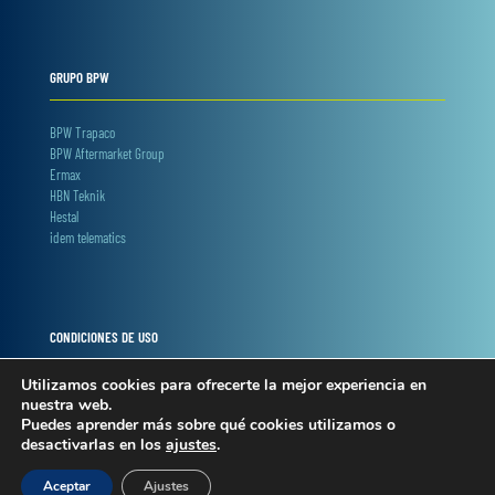
GRUPO BPW
BPW Trapaco
BPW Aftermarket Group
Ermax
HBN Teknik
Hestal
idem telematics
CONDICIONES DE USO
Utilizamos cookies para ofrecerte la mejor experiencia en
Términos y condiciones
nuestra web.
Privacidad y cookies
Puedes aprender más sobre qué cookies utilizamos o
Condiciones web shop
desactivarlas en los
ajustes
.
Política interna canal denuncias
Aceptar
Ajustes