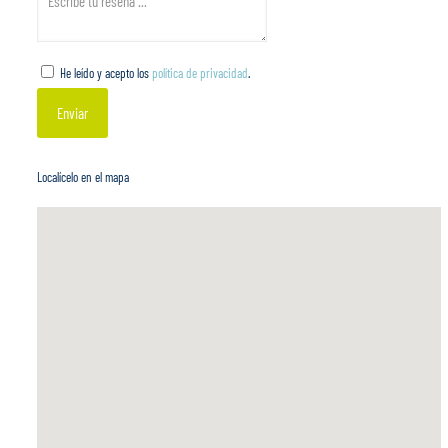
He leído y acepto los
política de privacidad
.
Localícelo en el mapa