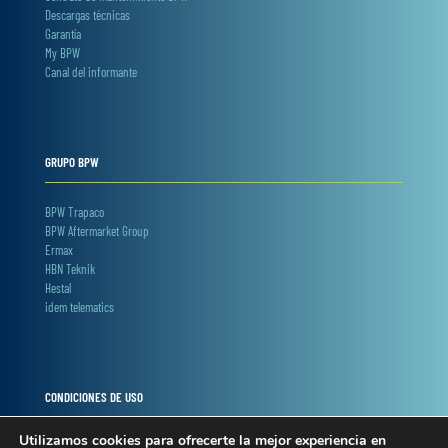
Descargas técnicas
Garantía
My BPW
Canal del informante
GRUPO BPW
BPW Trapaco
BPW Aftermarket Group
Ermax
HBN Teknik
Hestal
idem telematics
CONDICIONES DE USO
Utilizamos cookies para ofrecerte la mejor experiencia en
Términos y condiciones