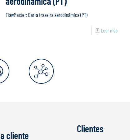
aerodinâmica (PT)
FlowMaster: Barra traseira aerodinâmica (PT)
Leer más
Clientes
ta cliente