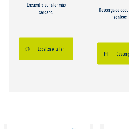
Encuentre su taller más
Descarga de doc
cercano.
técnicos.
Localiza el taller
Descar