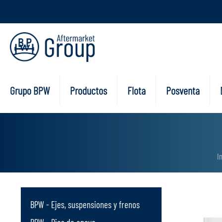
Grupo BPW
Productos
Flota
Posventa
I
BPW - Ejes, suspensiones y frenos