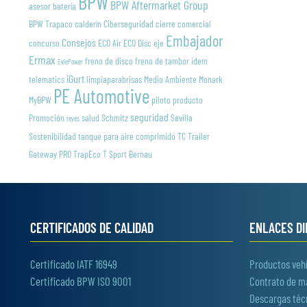
BPW
BPW Aftermarket Group
asesor
batería
BPW Trapaco
calderín
Ciberseguridad
cierre
comercial
Embajador
Consejos
concurso
ECO Air
ECO Disc
eje
Ermax
freno de disco
freno de tambor
idem
ExlePower
iGurt
telematics
limpiaparabrisas
Medio Ambiente
Monark
PE Automotive
MyBPW
piloto
producto
seguridad
Promoción
salud
Schmitz
Sevilla
reyes
Sostenibilidad
tanque para aire comprimido
TC Trailer
Gateway PRO
TrapEco
T Sport Bernau
CERTIFICADOS DE CALIDAD
ENLACES D
Certificado IATF 16949
Productos vehí
Certificado BPW ISO 9001
Contrato de 
Descargas téc