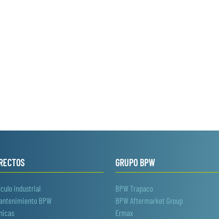
IRECTOS
GRUPO BPW
culo industrial
BPW Trapaco
mantenimiento BPW
BPW Aftermarket Group
nicas
Ermax