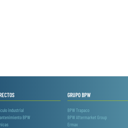
IRECTOS
GRUPO BPW
culo industrial
BPW Trapaco
mantenimiento BPW
BPW Aftermarket Group
nicas
Ermax