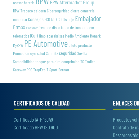
BPW
BPW Aftermarket Group
asesor
batería
BPW Trapaco
calderín
Ciberseguridad
cierre
comercial
Embajador
Consejos
concurso
ECO Air
ECO Disc
eje
Ermax
freno de disco
freno de tambor
idem
ExlePower
iGurt
telematics
limpiaparabrisas
Medio Ambiente
Monark
PE Automotive
MyBPW
piloto
producto
seguridad
Promoción
salud
Schmitz
Sevilla
reyes
Sostenibilidad
tanque para aire comprimido
TC Trailer
Gateway PRO
TrapEco
T Sport Bernau
CERTIFICADOS DE CALIDAD
ENLACES D
Certificado IATF 16949
Productos vehí
Certificado BPW ISO 9001
Contrato de 
Descargas téc