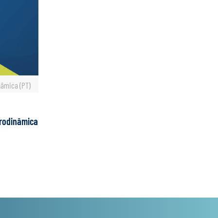
nâmica (PT)
erodinâmica