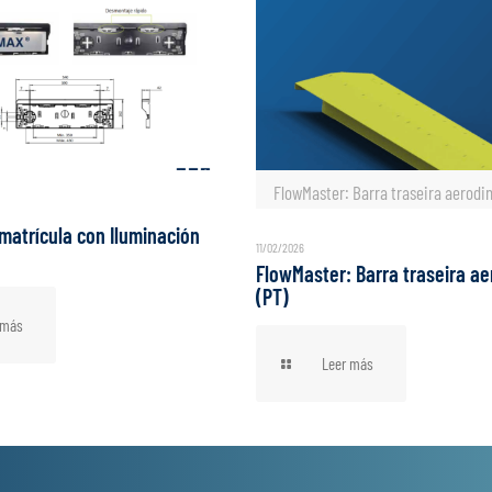
FlowMaster: Barra traseira aerodi
matrícula con Iluminación
11/02/2026
FlowMaster: Barra traseira a
(PT)
 más
Leer más