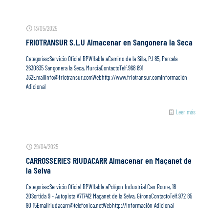
13/05/2025
FRIOTRANSUR S.L.U
Almacenar en Sangonera la Seca
Categorías:Servicio Oficial BPWHabla aCamino de la Silla, P.I 85, Parcela
2630835 Sangonera la Seca, MurciaContactoTelf.968 891
362Emailinfo@friotransur.comWebhttp://www.friotransur.comInformación
Adicional
Leer más
29/04/2025
CARROSSERIES RIUDACARR
Almacenar en Maçanet de
la Selva
Categorías:Servicio Oficial BPWHabla aPolígon Industrial Can Roure, 18-
20Sortida 9 - Autopista A717412 Maçanet de la Selva, GironaContactoTelf.972 85
90 15Emailriudacarr@telefonica.netWebhttp://Información Adicional