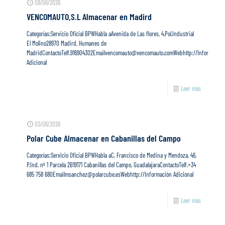
08/06/2026
VENCOMAUTO,S.L
Almacenar en Madird
Categorías:Servicio Oficial BPWHabla aAvenida de Las flores, 4.Pol.Industrial
El Molino28970 Madird, Humanes de
MadridContactoTelf.916904302Emailvencomauto@vencomauto.comWebhttp://Información
Adicional
Leer más
03/06/2026
Polar Cube
Almacenar en Cabanillas del Campo
Categorías:Servicio Oficial BPWHabla aC. Francisco de Medina y Mendoza, 46,
P.Ind. nº 1 Parcela 2B19171 Cabanillas del Campo, GuadalajaraContactoTelf.+34
685 758 680Emailmsanchez@polarcube.esWebhttp://Información Adicional
Leer más