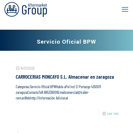
Servicio Oficial BPW
14/07/2026
CARROCERIAS MONCAYO S.L.
Almacenar en zaragoza
Categorías:Servicio Oficial BPWHabla aPol Ind El Portazgo 4350011
zaragozaContactoTelf.665336009Emailcomercial@trailer-
rent.esWebhttp://Información Adicional
Leer más