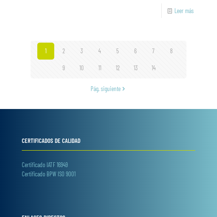
Leer más
1
2
3
4
5
6
7
8
9
10
11
12
13
14
Pág. siguiente
CERTIFICADOS DE CALIDAD
Certificado IATF 16949
Certificado BPW ISO 9001