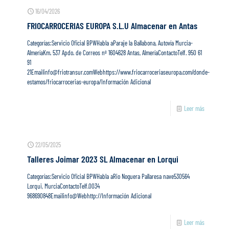
16/04/2026
FRIOCARROCERIAS EUROPA S.L.U
Almacenar en Antas
Categorías:Servicio Oficial BPWHabla aParaje la Ballabona, Autovía Murcia-
AlmeríaKm. 537 Apdo. de Correos nº 1604628 Antas, AlmeríaContactoTelf. 950 61
91
21Emailinfo@friotransur.comWebhttps://www.friocarroceriaseuropa.com/donde-
estamos/friocarrocerias-europa/Información Adicional
Leer más
22/05/2025
Talleres Joimar 2023 SL
Almacenar en Lorqui
Categorías:Servicio Oficial BPWHabla aRio Noguera Pallaresa nave530564
Lorqui, MurciaContactoTelf.0034
968690848Emailinfo@Webhttp://Información Adicional
Leer más