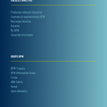
ENLACES DIRECTOS
Productos vehículo industrial
Contrato de mantenimiento BPW
Descargas técnicas
Garantía
My BPW
Canal del informante
GRUPO BPW
BPW Trapaco
BPW Aftermarket Group
Ermax
HBN Teknik
Hestal
idem telematics