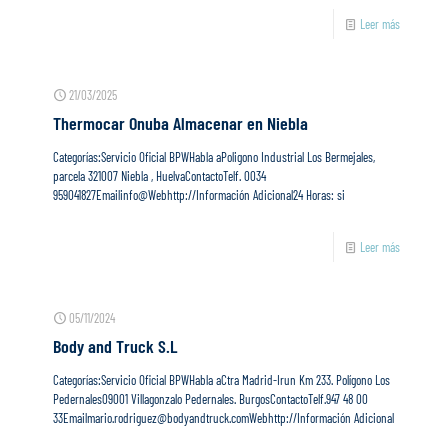
Leer más
21/03/2025
Thermocar Onuba
Almacenar en Niebla
Categorías:Servicio Oficial BPWHabla aPoligono Industrial Los Bermejales,
parcela 321007 Niebla , HuelvaContactoTelf. 0034
959041827Emailinfo@Webhttp://Información Adicional24 Horas: si
Leer más
05/11/2024
Body and Truck S.L
Categorías:Servicio Oficial BPWHabla aCtra Madrid-Irun Km 233. Polígono Los
Pedernales09001 Villagonzalo Pedernales. BurgosContactoTelf.947 48 00
33Emailmario.rodriguez@bodyandtruck.comWebhttp://Información Adicional